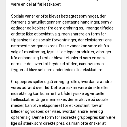
være en del af fællesskabet.
Sociale vaner er ofte blevet betragtet som noget, der
former sig naturligt gennem gentagne handlinger, som vi
opdager og kopierer fra dem omkring os. I mange tilfælde
er dette ikke et bevidst valg, men snarere en form for
tilpasning til de sociale forventninger, der eksisterer i ens
nærmeste omgangskreds. Disse vaner kan være alt fra
valg af musiksmag, tøjstil til de typer produkter, vi bruger.
Når en handling først er blevet etableret som en social
norm, er det svært at bryde ud af den, især hvis man
frygter at blive set som anderledes eller ekskluderet.
Gruppepres spiller også en vigtig rolle i, hvordan vi ændrer
vores adfærd over tid. Dette pres kan være direkte eller
indirekte og kan komme fra både fysiske og virtuelle
fællesskaber. Unge mennesker, der er aktive på sociale
medier, kan blive eksponeret for et konstant flow af
billeder og videoer, der viser, hvordan andre lever og
opfører sig. Denne form for indirekte gruppepres kan være
lige så stærk som direkte pres, da man ofte ønsker at