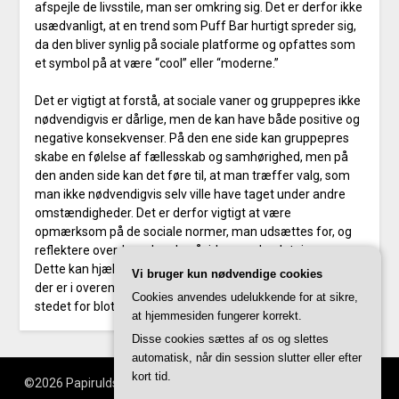
afspejle de livsstile, man ser omkring sig. Det er derfor ikke
usædvanligt, at en trend som Puff Bar hurtigt spreder sig,
da den bliver synlig på sociale platforme og opfattes som
et symbol på at være “cool” eller “moderne.”
Det er vigtigt at forstå, at sociale vaner og gruppepres ikke
nødvendigvis er dårlige, men de kan have både positive og
negative konsekvenser. På den ene side kan gruppepres
skabe en følelse af fællesskab og samhørighed, men på
den anden side kan det føre til, at man træffer valg, som
man ikke nødvendigvis selv ville have taget under andre
omstændigheder. Det er derfor vigtigt at være
opmærksom på de sociale normer, man udsættes for, og
reflektere over, hvordan de påvirker ens beslutninger.
Dette kan hjælpe med at træffe mere informerede valg,
Vi bruger kun nødvendige cookies
der er i overensstemmelse med ens egne værdier og mål, i
Cookies anvendes udelukkende for at sikre,
stedet for blot at følge strømmen.
at hjemmesiden fungerer korrekt.
Disse cookies sættes af os og slettes
automatisk, når din session slutter eller efter
kort tid.
©2026 Papiruldsønderjylland.dk
| WordPress Theme by
Superb
WordPress Themes