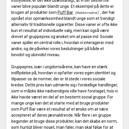
indflydelse, er det ikke usædvanligt, at vi ser bestemte
vaner blive populær blandt unge. Et eksempel på dette er
brugen af produkter som
Puff Bar
, der har
opnået stor opmærksomhed blandt unge som et trendigt
alternativ til traditionelle cigaretter. Disse vaner er ofte ikke
kun et resultat af individuelle valg, men kan også være
drevet af gruppepres og ønsket om at passe ind. Sociale
vaner spiller en central rolle i, hvordan vi interagerer med
andre, og de påvirker vores beslutninger på både et
bevidst og ubevidst niveau.
Gruppepres, især i ungdomsårene, kan have en stærk
indflydelse på, hvordan vi opfatter vores egen identitet og
tilpasser os de normer, der er til stede i vores sociale
kredse. Dette pres kan udmønte sig i forskellige handlinger,
som vi måske ikke nødvendigvis ville have foretaget, hvis vi
ikke havde været en del af en bestemt social gruppe. For
mange unge kan det at starte med at bruge produkter
som Puff Bar være et resultat af et ønske om at være
accepteret af deres jævnaldrende. Når flere i en gruppe
begynder at bruge disse produkter, kan det skabe en norm,
som hurtigt bliver noget, man føler, man skal følge for at