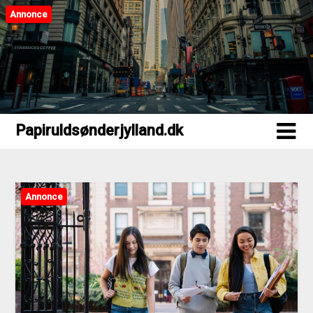
Annonce
Papiruldsønderjylland.dk
Papiruldsønderjylland.dk
Annonce