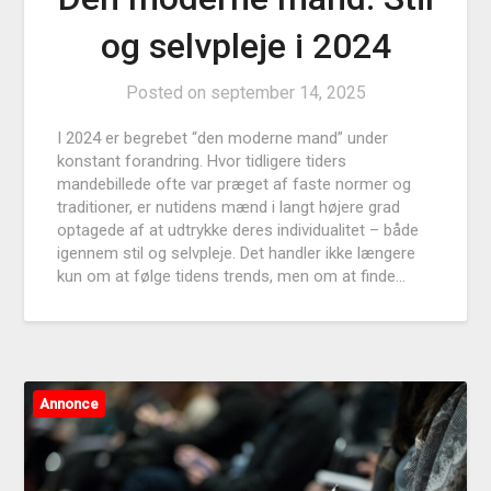
og selvpleje i 2024
Posted on
september 14, 2025
I 2024 er begrebet “den moderne mand” under
konstant forandring. Hvor tidligere tiders
mandebillede ofte var præget af faste normer og
traditioner, er nutidens mænd i langt højere grad
optagede af at udtrykke deres individualitet – både
igennem stil og selvpleje. Det handler ikke længere
kun om at følge tidens trends, men om at finde…
Annonce