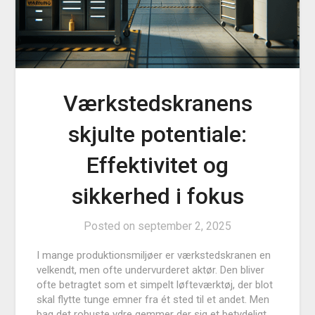
Værkstedskranens
skjulte potentiale:
Effektivitet og
sikkerhed i fokus
Posted on
september 2, 2025
I mange produktionsmiljøer er værkstedskranen en
velkendt, men ofte undervurderet aktør. Den bliver
ofte betragtet som et simpelt løfteværktøj, der blot
skal flytte tunge emner fra ét sted til et andet. Men
bag det robuste ydre gemmer der sig et betydeligt,