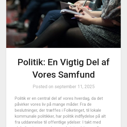
Politik: En Vigtig Del af
Vores Samfund
Posted on
september 11, 2025
Politik er en central del af vores hverdag, da det
påvirker vores liv på mange måder. Fra de
beslutninger, der træffes i Folketinget, til lokale
kommunale politikker, har politik indflydelse på alt
fra uddannelse til offentlige ydelser. I takt med