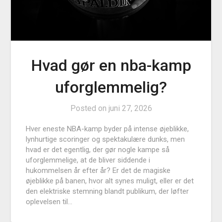
Hvad gør en nba-kamp
uforglemmelig?
Posted on
juni 27, 2026
Hver eneste NBA-kamp byder på intense øjeblikke,
lynhurtige scoringer og spektakulære dunks, men
hvad er det egentlig, der gør nogle kampe så
uforglemmelige, at de bliver siddende i
hukommelsen år efter år? Er det de magiske
øjeblikke på banen, hvor alt synes muligt, eller er det
den elektriske stemning blandt publikum, der løfter
oplevelsen til…