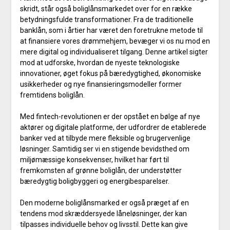
skridt, står også boliglånsmarkedet over for en række
betydningsfulde transformationer. Fra de traditionelle
banklån, som i årtier har været den foretrukne metode til
at finansiere vores drømmehjem, bevæger vi os nu mod en
mere digital og individualiseret tilgang. Denne artikel sigter
mod at udforske, hvordan de nyeste teknologiske
innovationer, øget fokus på bæredygtighed, økonomiske
usikkerheder og nye finansieringsmodeller former
fremtidens boliglån.
Med fintech-revolutionen er der opstået en bølge af nye
aktører og digitale platforme, der udfordrer de etablerede
banker ved at tilbyde mere fleksible og brugervenlige
løsninger. Samtidig ser vi en stigende bevidsthed om
miljømæssige konsekvenser, hvilket har ført til
fremkomsten af grønne boliglån, der understøtter
bæredygtig boligbyggeri og energibesparelser.
Den moderne boliglånsmarked er også præget af en
tendens mod skræddersyede låneløsninger, der kan
tilpasses individuelle behov og livsstil. Dette kan give