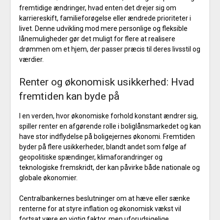
fremtidige ændringer, hvad enten det drejer sig om
karriereskift, familieforøgelse eller ændrede prioriteter i
livet. Denne udvikling mod mere personlige og fleksible
lånemuligheder gør det muligt for flere at realisere
drømmen om et hjem, der passer præcis til deres livsstil og
værdier.
Renter og økonomisk usikkerhed: Hvad
fremtiden kan byde på
I en verden, hvor økonomiske forhold konstant ændrer sig,
spiller renter en afgørende rolle i boliglånsmarkedet og kan
have stor indflydelse på boligejernes økonomi. Fremtiden
byder på flere usikkerheder, blandt andet som følge af
geopolitiske spændinger, klimaforandringer og
teknologiske fremskridt, der kan påvirke både nationale og
globale økonomier.
Centralbankernes beslutninger om at hæve eller sænke
renterne for at styre inflation og økonomisk vækst vil
fortsat være en vigtig faktor, men uforudsigelige