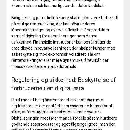
økonomiske chok kan hurtigt ændre dette landskab.
Boligejere og potentielle købere skal derfor være forberedt
på mulige renteudsving, der kan påvirke deres
låneomkostninger og overveje fleksible låneprodukter
samt rådgivning for at navigere gennem denne
usikkerhed. Finansielle institutioner kan også i stigende
grad tilbyde innovative løsninger, der hjælper kunder med
at beskytte sig mod økonomisk volatilitet, såsom
renteforsikringer eller mere dynamiske lånevilkår, der
tilpasses skiftende markedsforhold.
Regulering og sikkerhed: Beskyttelse af
forbrugerne i en digital æra
I takt med at boliglånsmarkedet bliver stadig mere
digitaliseret, er der opstået et presserende behov for at
sikre, at forbrugerne er beskyttet i denne nye æra.
Digitaliseringen medfører mange fordele såsom hurtigere
godkendelsesprocesser og øget tilgængelighed, men den