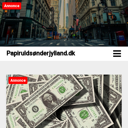
Annonce
Papiruldsønderjylland.dk
Papiruldsønderjylland.dk
Annonce