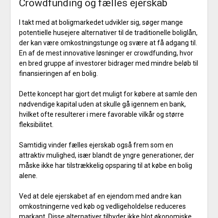
Crowdfunding og fælles ejerskab
I takt med at boligmarkedet udvikler sig, søger mange
potentielle husejere alternativer til de traditionelle boliglån,
der kan være omkostningstunge og svære at få adgang til.
En af de mest innovative løsninger er crowdfunding, hvor
en bred gruppe af investorer bidrager med mindre beløb til
finansieringen af en bolig.
Dette koncept har gjort det muligt for købere at samle den
nødvendige kapital uden at skulle gå igennem en bank,
hvilket ofte resulterer i mere favorable vilkår og større
fleksibilitet.
Samtidig vinder fælles ejerskab også frem som en
attraktiv mulighed, især blandt de yngre generationer, der
måske ikke har tilstrækkelig opsparing til at købe en bolig
alene.
Ved at dele ejerskabet af en ejendom med andre kan
omkostningerne ved køb og vedligeholdelse reduceres
markant. Disse alternativer tilbyder ikke blot økonomiske