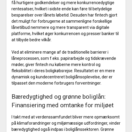
få hurtigere godkendelser og mere konkurrencedygtige
rentesatser, hvilket i sidste ende kan føre til betydelige
besparelser over lånets løbetid. Desuden har fintech gjort
det muligt for forbrugerne at sammenligne forskellige
lånetilbud nemmere og mere transparent via digitale
platforme, hvilket øger konkurrencen og presser banker til
at tilbyde bedre vilkår.
Ved at eliminere mange af de traditionelle barrierer i
låneprocessen, som f.eks. papirarbejde og tidskrævende
møder, giver fintech nu køberne mere kontrol og
fleksibilitet i deres boligkøbsrejse. Resultatet er en mere
dynamisk og kundecentreret boliglånsoplevelse, der er
tilpasset den moderne forbrugers forventninger.
Bæredygtighed og grønne boliglån:
Finansiering med omtanke for miljøet
I takt med at verdenssamfundet bliver mere opmærksomt
på klimaforandringer og miljømæssige udfordringer, vinder
bæredygtighed også indpas i boliglånssektoren. Grønne